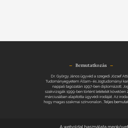
Bemutatkozás
Dr. György János ügyvéd a szegedi József Atti
Tudományegyetem Állam- és Jogtudományi ka
nappali tagozatán 1997-ben diplomázott. Jo
szakvizsgák 1999-ben történt letételét követően
márciusában alapította ügyvédi irodáját. Az iroda 
hogy magas szakmai színvonalon...
Teljes bemuta
A weboldal használata megkövetel
Dr.