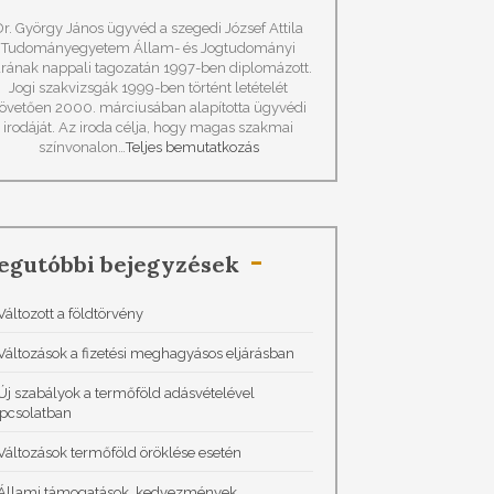
Dr. György János ügyvéd a szegedi József Attila
Tudományegyetem Állam- és Jogtudományi
rának nappali tagozatán 1997-ben diplomázott.
Jogi szakvizsgák 1999-ben történt letételét
övetően 2000. márciusában alapította ügyvédi
irodáját. Az iroda célja, hogy magas szakmai
színvonalon…
Teljes bemutatkozás
egutóbbi bejegyzések
Változott a földtörvény
Változások a fizetési meghagyásos eljárásban
Új szabályok a termőföld adásvételével
pcsolatban
Változások termőföld öröklése esetén
Állami támogatások, kedvezmények