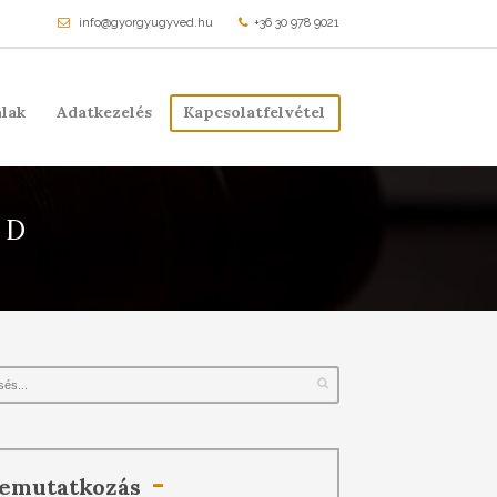
info@gyorgyugyved.hu
+36 30 978 9021
lak
Adatkezelés
Kapcsolatfelvétel
LD
emutatkozás