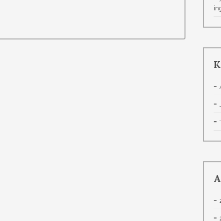
in
K
A