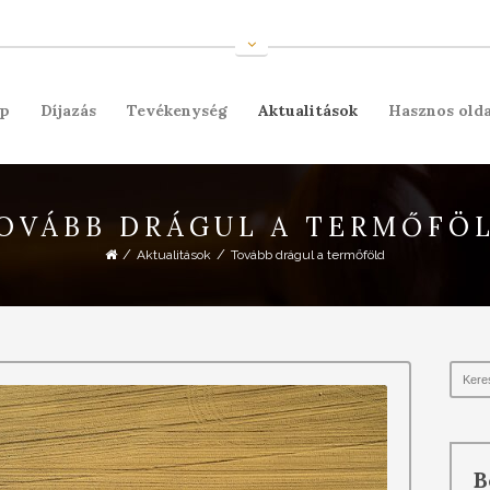
ap
Díjazás
Tevékenység
Aktualitások
Hasznos olda
OVÁBB DRÁGUL A TERMŐFÖ
/
/
Aktualitások
Tovább drágul a termőföld
B