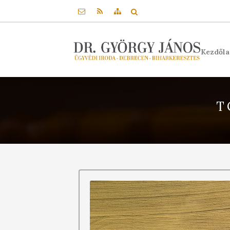
Kezdől
T