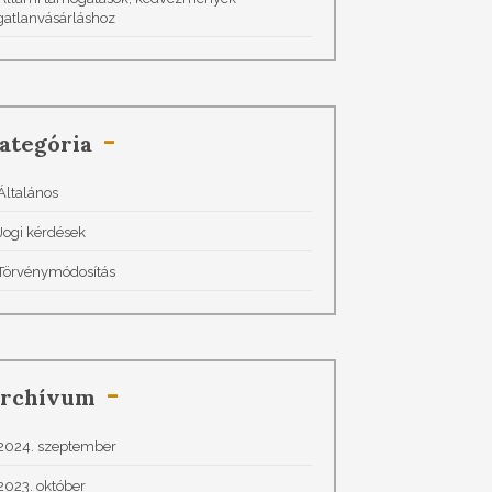
gatlanvásárláshoz
ategória
Általános
Jogi kérdések
Törvénymódosítás
rchívum
2024. szeptember
2023. október