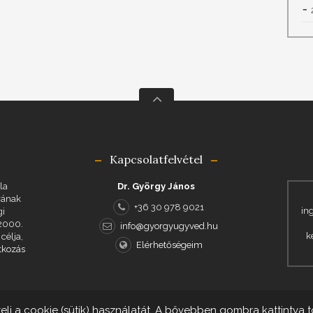
Kapcsolatfelvétel
la
Dr. György János
rának
+36 30 978 9021
in
gi
 2000.
info@gyorgyugyved.hu
k
célja,
Elérhetőségeim
tkozás
i a cookie (sütik) használatát. A bővebben gombra kattintva 
 György János © 2017-2025
Készítette
Jusztinn Website - yourwebsite.hu