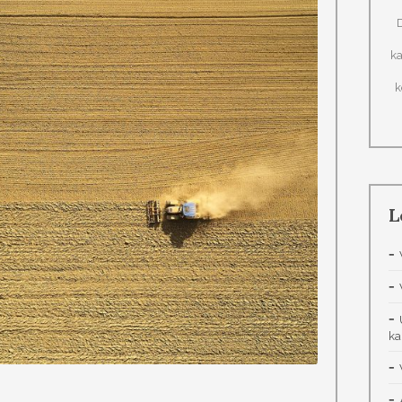
ka
k
L
ka