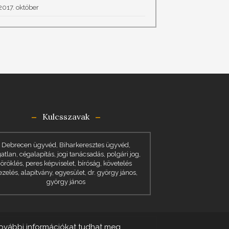
2017. október
Kulcsszavak
Debrecen ügyvéd, Biharkeresztes ügyvéd,
gatlan, cégalapítás, jogi tanácsadás, polgári jog,
öröklés, peres képviselet, bíróság, követelés
ezelés, alapítvány, egyesület, dr. györgy jános,
györgy jános
további információkat tudhat meg.