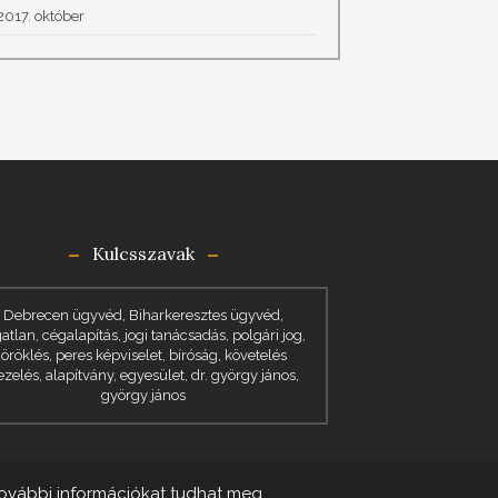
2017. október
Kulcsszavak
Debrecen ügyvéd, Biharkeresztes ügyvéd,
gatlan, cégalapítás, jogi tanácsadás, polgári jog,
öröklés, peres képviselet, bíróság, követelés
ezelés, alapítvány, egyesület, dr. györgy jános,
györgy jános
további információkat tudhat meg.