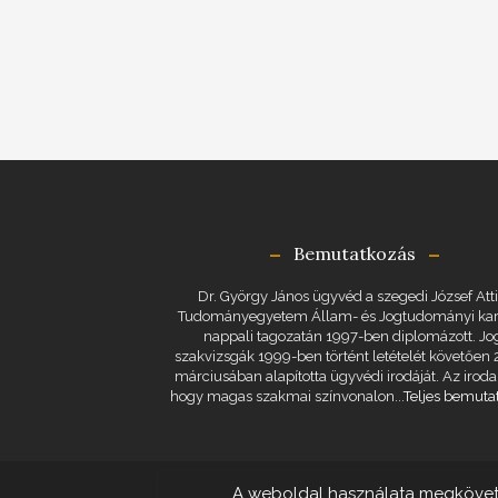
Bemutatkozás
Dr. György János ügyvéd a szegedi József Atti
Tudományegyetem Állam- és Jogtudományi ka
nappali tagozatán 1997-ben diplomázott. Jo
szakvizsgák 1999-ben történt letételét követően
márciusában alapította ügyvédi irodáját. Az iroda 
hogy magas szakmai színvonalon...
Teljes bemuta
A weboldal használata megkövetel
Dr.