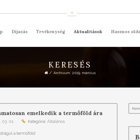
ap
Díjazás
Tevékenység
Aktualitások
Hasznos olda
KERESÉS
/
Archívum: 2019. március
amatosan emelkedik a termőföld ára
 03. 01.
Kategória:
Általános
drágul a termőföld
B