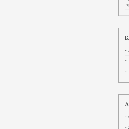
in
K
A