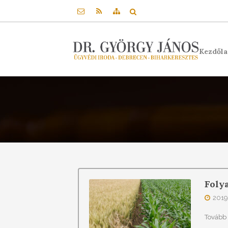
Kezdől
Foly
2019.
Tovább 