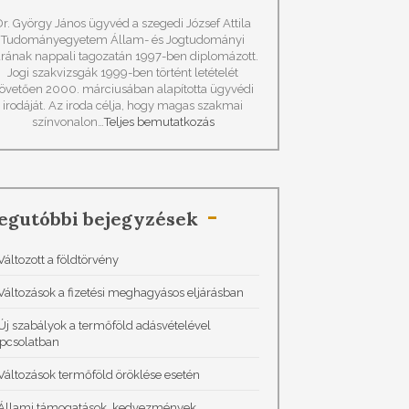
Dr. György János ügyvéd a szegedi József Attila
Tudományegyetem Állam- és Jogtudományi
rának nappali tagozatán 1997-ben diplomázott.
Jogi szakvizsgák 1999-ben történt letételét
övetően 2000. márciusában alapította ügyvédi
irodáját. Az iroda célja, hogy magas szakmai
színvonalon…
Teljes bemutatkozás
egutóbbi bejegyzések
Változott a földtörvény
Változások a fizetési meghagyásos eljárásban
Új szabályok a termőföld adásvételével
pcsolatban
Változások termőföld öröklése esetén
Állami támogatások, kedvezmények