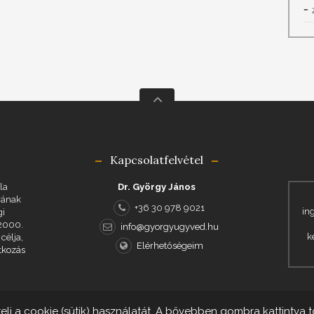
Kapcsolatfelvétel
la
Dr. György János
rának
+36 30 978 9021
in
gi
 2000.
info@gyorgyugyved.hu
k
célja,
Elérhetőségeim
tkozás
i a cookie (sütik) használatát. A bővebben gombra kattintva 
 György János © 2017-2025
Készítette
Jusztinn Website - yourwebsite.hu