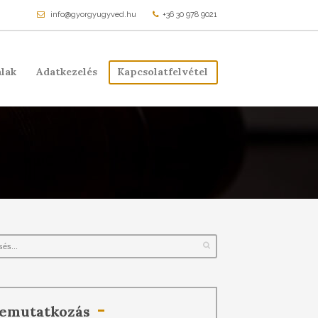
info@gyorgyugyved.hu
+36 30 978 9021
lak
Adatkezelés
Kapcsolatfelvétel
emutatkozás