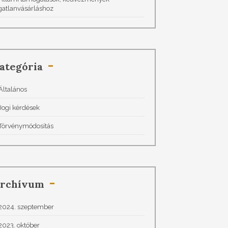
gatlanvásárláshoz
ategória
Általános
Jogi kérdések
Törvénymódosítás
rchívum
2024. szeptember
2023. október