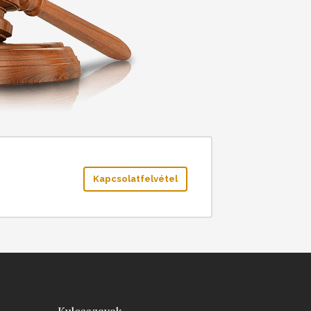
Kapcsolatfelvétel
Kulcsszavak