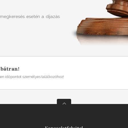
 megkeresés esetén a díjazás
 bátran!
en időpontot személyes találkozóhoz!
Kapcsolatfelvétel