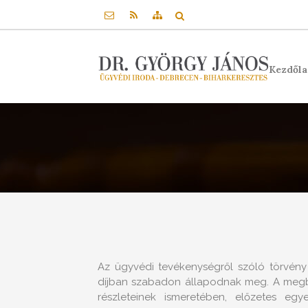
Kezdől
Az ügyvédi tevékenységről szóló törvény
díjban szabadon állapodnak meg. A megbí
részleteinek ismeretében, előzetes egy