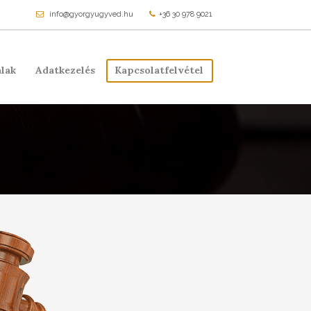
info@gyorgyugyved.hu
+36 30 978 9021
lak
Adatkezelés
Kapcsolatfelvétel