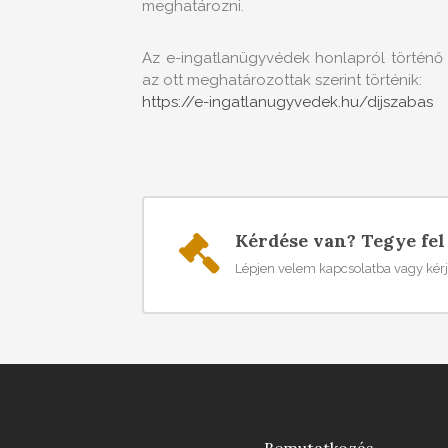
meghatározni.
Az e-ingatlanügyvédek honlapról történő
az ott meghatározottak szerint történik:
https://e-ingatlanugyvedek.hu/dijszabas
Kérdése van? Tegye fel
Lépjen velem kapcsolatba vagy kérj
Bemutatkozás