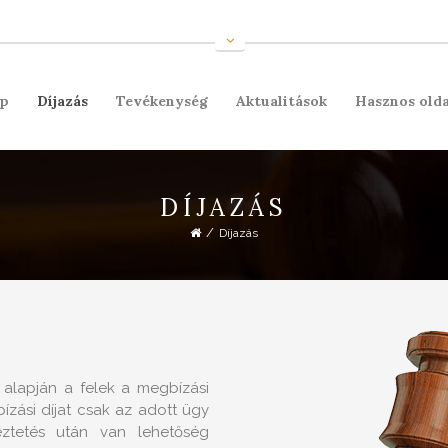
ap
Díjazás
Tevékenység
Aktualitások
Hasznos olda
DÍJAZÁS
/
Díjazás
 alapján a felek a megbízási
zási díjat csak az adott ügy
eztetés után van lehetőség