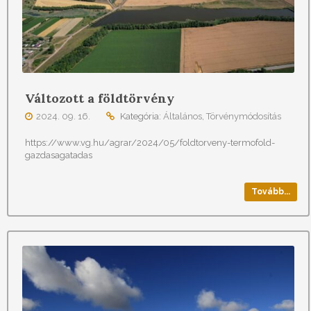
Változott a földtörvény
2024. 09. 16.
Kategória:
Általános
,
Törvénymódosítás
https://www.vg.hu/agrar/2024/05/foldtorveny-termofold-
gazdasagatadas
Tovább...