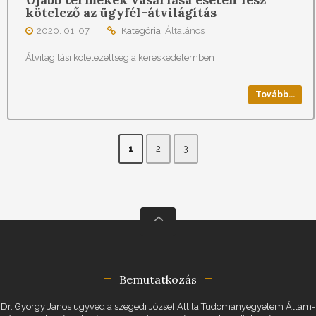
kötelező az ügyfél-átvilágítás
2020. 01. 07.
Kategória:
Általános
Átvilágítási kötelezettség a kereskedelemben
Tovább...
1
2
3
Bemutatkozás
Dr. György János ügyvéd a szegedi József Attila Tudományegyetem Állam-