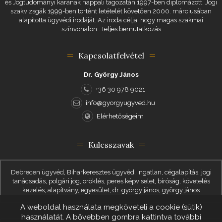
és Jogtudományi karának nappali tagozatán 1997-ben diplomázott. Jogi
szakvizsgák 1999-ben történt letételét követően 2000. márciusában
alapította ügyvédi irodáját. Az iroda célja, hogy magas szakmai
színvonalon...
Teljes bemutatkozás
Kapcsolatfelvétel
Dr. György János
+36 30 978 9021
info@gyorgyugyved.hu
Elérhetőségeim
Kulcsszavak
Debrecen ügyvéd, Biharkeresztes ügyvéd, ingatlan, cégalapítás, jogi
tanácsadás, polgári jog, öröklés, peres képviselet, bíróság, követelés
kezelés, alapítvány, egyesület, dr. györgy jános, györgy jános
A weboldal használata megköveteli a cookie (sütik)
használatát. A bővebben gombra kattintva további