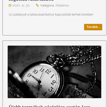
2020. 11. 30.
Kategória:
Általános
Új szabályok a lakásvásárláshoz kapcsolódó terhek körében
Tovább...
Újabb termékek vásárlása esetén lesz